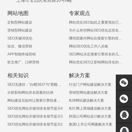
上海市宝山区淞良路10号6幢
网站地图
专家观点
定制型网站建设
网站优化SEO如此之重要我自已能不能做呢？
营销型网站建设
为什么有些网站SEO优化总排名不上呢
SEO关键词优化
哪些因素对网站在搜索引擎的排名有影响
短信、微信营销
网站SEO优化工作八步曲
APP智能终端营销
SEO网站决定搜索引擎排名的几大因素
软文推广、口碑营销
网站优化SEO之影响网站排名的十大非常见因素
相关知识
解决方案
SEO无捷径：“白帽SEO”与“黑帽SEO”
行业门户网站建设解决方案
分析影响网站排名因素的比例
营销型网站建设解决方案
网站建设后如何让搜索引擎快速收录
B2B网站建设解决方案
SEO优化网站关键词排名细节提示4
B2C网上商城建设解决方案
SEO优化网站关键词排名细节提示3
跨国公司网站设计解决方案
SEO优化网站关键词排名细节提示2
集团/上市公司网建解决方案
QQ:5717